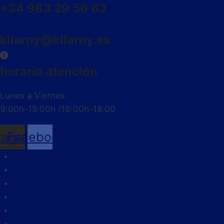
+34 983 29 56 63
kilarny@kilarny.es
horario atención
Lunes a Viernes
9:00h-15:00h /16:00h-18:00
tagram
Facebook
Guía de talla
Envíos
Cambios y devoluciones
FAQS
Nuestras tiendas
Contáctanos