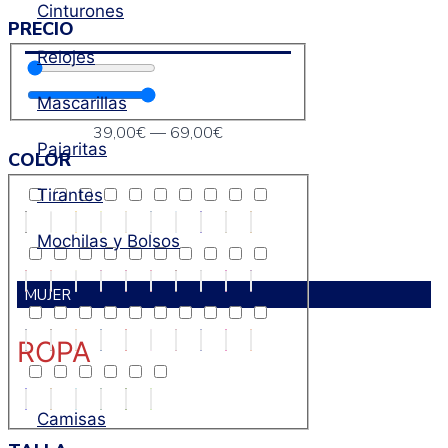
Cinturones
PRECIO
Relojes
Mascarillas
39
,00€
—
69
,00€
Pajaritas
COLOR
Tirantes
Mochilas y Bolsos
MUJER
ROPA
Camisas