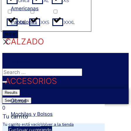
Unica
XL
XS
Americanas
Pantalones
XXL
XXS
XXXL
filtrar
CALZADO
Zapatos
Search
ACCESORIOS
...
Results
Gorros
See all results
0
Mochilas y Bolsos
Tu carrito
Tu carrito está vacío
Volver a la tienda
Cinturones
Continuar comprando