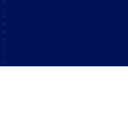
Guía de talla
Envíos
Cambios y devoluciones
FAQS
Nuestras tiendas
Contáctanos
Grupo Seditex
Política de privacidad
Aviso legal
HOMBRE
ROPA
Polo manga corta
Outlet Polos
Camisas
Outlet Camisas