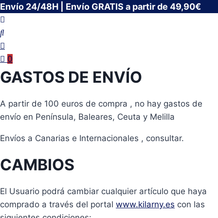
Saltar
Envío 24/48H | Envío GRATIS a partir de 49,90€
al
contenido
0
GASTOS DE ENVÍO
A partir de 100 euros de compra , no hay gastos de
envío en Península, Baleares, Ceuta y Melilla
Envíos a Canarias e Internacionales , consultar.
CAMBIOS
El Usuario podrá cambiar cualquier artículo que haya
comprado a través del portal
www.kilarny.es
con las
siguientes condiciones: