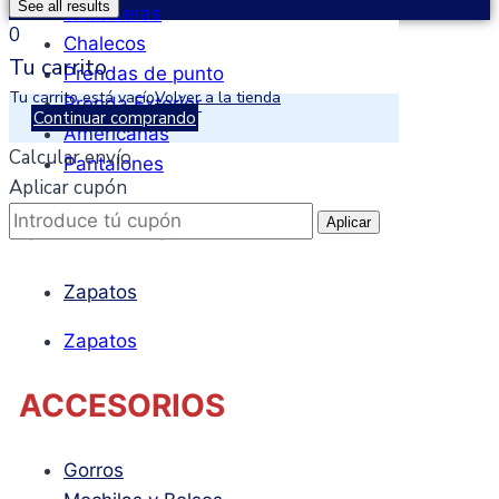
See all results
Sudaderas
0
Chalecos
Tu carrito
Prendas de punto
Tu carrito está vacío
Volver a la tienda
Prenda Exterior
Continuar comprando
Americanas
Calcular envío
Pantalones
Aplicar cupón
CALZADO
Aplicar
Zapatos
Zapatos
ACCESORIOS
Gorros