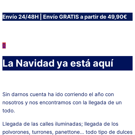
Saltar
Envío 24/48H | Envío GRATIS a partir de 49,90€
al
contenido
0
La Navidad ya está aquí
Sin darnos cuenta ha ido corriendo el año con
nosotros y nos encontramos con la llegada de un
todo.
Llegada de las calles iluminadas; llegada de los
polvorones, turrones, panettone… todo tipo de dulces