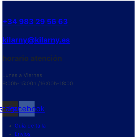
+34 983 29 56 63
kilarny@kilarny.es
horario atención
Lunes a Viernes
9:00h-15:00h /16:00h-18:00
nstagram
Facebook
Guía de talla
Envíos