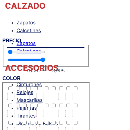
CALZADO
Zapatos
Calcetines
PRECIO
Zapatos
Calcetines
ACCESORIOS
6
,00€
—
149
,00€
COLOR
Cinturones
Relojes
Mascarillas
Pajaritas
Tirantes
Mochilas y Bolsos