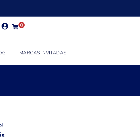
0
OG
MARCAS INVITADAS
o!
és