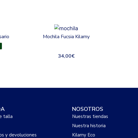
sario
Mochila Fucsia Kilarny
34,00
€
DA
NOSOTROS
e talla
Nuestras tiendas
Nuestra historia
s y devoluciones
Kilarny Eco