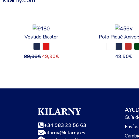
kilarny.com
Vestido Bicolor
Polo Piqué Aniver
89,00
€
49,90
€
49,90
€
AYU
Guía d
+34 983 29 56 63
Envíos
kilarny@kilarny.es
Cambio