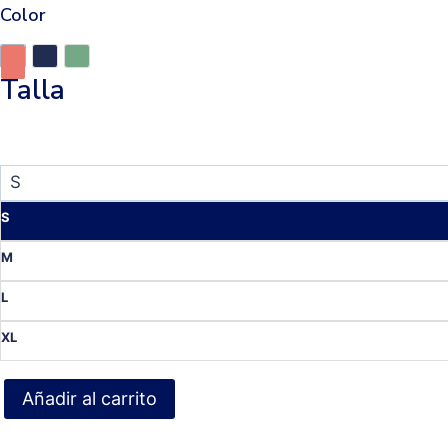
Color
Talla
S
M
L
XL
Añadir al carrito