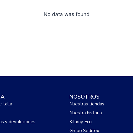
No data was found
DA
NOSOTROS
e talla
Nuestras tiendas
Nuestra historia
s y devoluciones
Kilarny Eco
Grupo Seditex