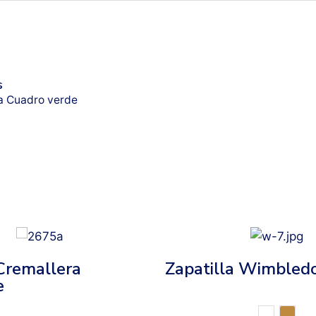
s
a Cuadro verde
Cremallera
Zapatilla Wimbled
e