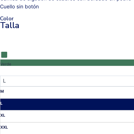
Cuello sin botón
Color
Talla
Verde
M
L
XL
XXL