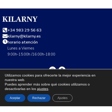
+34 983 29 56 63
kilarny@kilarny.es
horario atención
Lunes a Viernes
9:00h-15:00h /16:00h-18:00
Utilizamos cookies para ofrecerte la mejor experiencia en
nuestra web.
Guía de talla
Envíos
Cambios y devoluciones
FAQS
Puedes aprender más sobre qué cookies utilizamos o
desactivarlas en los
ajustes
.
Nuestras tiendas
Contáctanos
Grupo Seditex
Política de privacidad
Aviso legal
Aceptar
Rechazar
Ajustes
1