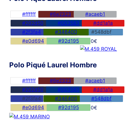
#ffffff
#6e2323
#acaeb1
#202d50
#003583
#dd1a1a
#2f3fa4
#346400
#548dbf
#e0d694
#92d195
45,00
€
Polo Piqué Laurel Hombre
#ffffff
#6e2323
#acaeb1
#202d50
#003583
#dd1a1a
#2f3fa4
#346400
#548dbf
#e0d694
#92d195
45,00
€