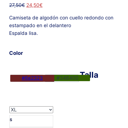
El
El
27,50
€
24,50
€
precio
precio
Camiseta de algodón con cuello redondo con
original
actual
estampado en el delantero
era:
es:
Espalda lisa.
27,50€.
24,50€.
Color
Talla
#6e2323
#346400
S