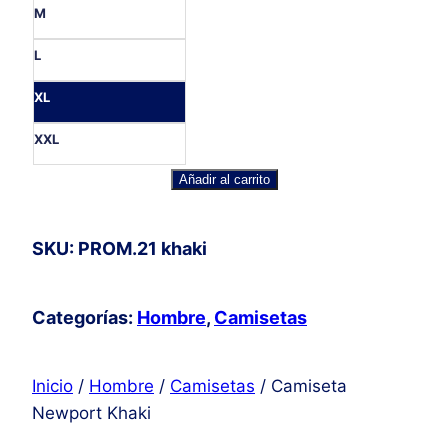
M
L
XL
XXL
Camiseta
Añadir al carrito
Newport
Khaki
SKU: PROM.21 khaki
cantidad
Categorías:
Hombre
,
Camisetas
Inicio
/
Hombre
/
Camisetas
/ Camiseta
Newport Khaki