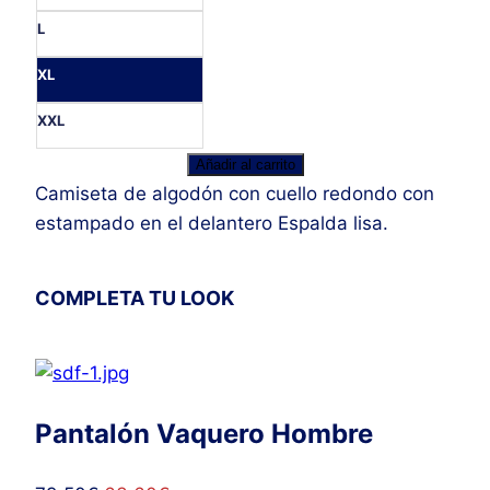
L
XL
XXL
Camiseta
Añadir al carrito
Newport
Camiseta de algodón con cuello redondo con
Khaki
estampado en el delantero Espalda lisa.
cantidad
COMPLETA TU LOOK
Pantalón Vaquero Hombre