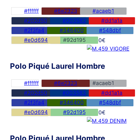
#ffffff
#6e2323
#acaeb1
#202d50
#003583
#dd1a1a
#2f3fa4
#346400
#548dbf
#e0d694
#92d195
45,00
€
Polo Piqué Laurel Hombre
#ffffff
#6e2323
#acaeb1
#202d50
#003583
#dd1a1a
#2f3fa4
#346400
#548dbf
#e0d694
#92d195
45,00
€
Polo Piqué Laurel Hombre