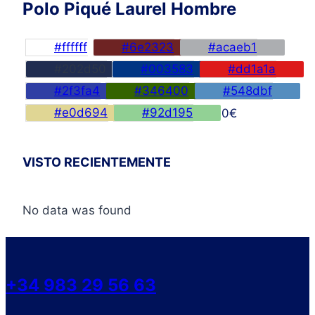
Polo Piqué Laurel Hombre
#ffffff
#6e2323
#acaeb1
#202d50
#003583
#dd1a1a
#2f3fa4
#346400
#548dbf
#e0d694
#92d195
45,00
€
VISTO RECIENTEMENTE
No data was found
+34 983 29 56 63