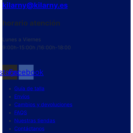
kilarny@kilarny.es
horario atención
Lunes a Viernes
9:00h-15:00h /16:00h-18:00
nstagram
Facebook
Guía de talla
Envíos
Cambios y devoluciones
FAQS
Nuestras tiendas
Contáctanos