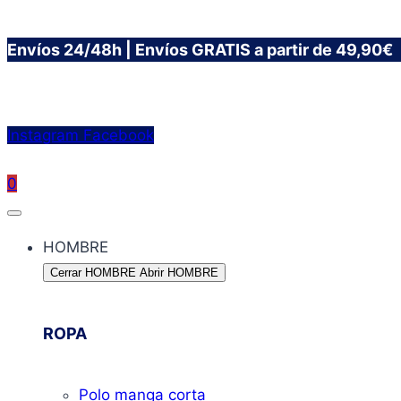
Saltar
Envíos 24/48h | Envíos GRATIS a partir de 49,90€
al
contenido
Instagram
Facebook
0
HOMBRE
Cerrar HOMBRE
Abrir HOMBRE
ROPA
Polo manga corta