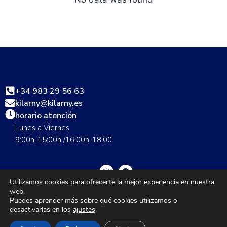
+34 983 29 56 63
kilarny@kilarny.es
horario atención
Lunes a Viernes
9:00h-15:00h /16:00h-18:00
Utilizamos cookies para ofrecerte la mejor experiencia en nuestra
web.
Guía de talla
Envíos
Cambios y devoluciones
FAQS
Puedes aprender más sobre qué cookies utilizamos o
desactivarlas en los
ajustes
.
Nuestras tiendas
Contáctanos
Grupo Seditex