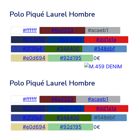
Polo Piqué Laurel Hombre
#ffffff
#6e2323
#acaeb1
#202d50
#003583
#dd1a1a
#2f3fa4
#346400
#548dbf
#e0d694
#92d195
45,00
€
Polo Piqué Laurel Hombre
#ffffff
#6e2323
#acaeb1
#202d50
#003583
#dd1a1a
#2f3fa4
#346400
#548dbf
#e0d694
#92d195
45,00
€