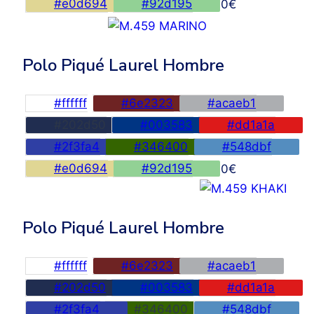
#e0d694
#92d195
45,00
€
Polo Piqué Laurel Hombre
#ffffff
#6e2323
#acaeb1
#202d50
#003583
#dd1a1a
#2f3fa4
#346400
#548dbf
#e0d694
#92d195
45,00
€
Polo Piqué Laurel Hombre
#ffffff
#6e2323
#acaeb1
#202d50
#003583
#dd1a1a
#2f3fa4
#346400
#548dbf