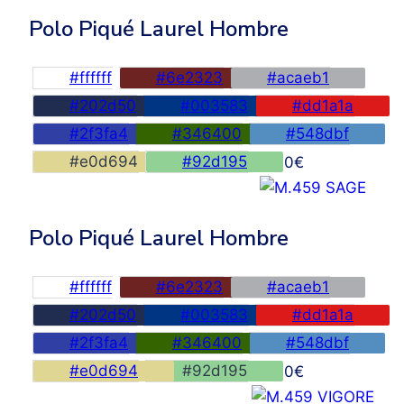
Polo Piqué Laurel Hombre
#ffffff
#6e2323
#acaeb1
#202d50
#003583
#dd1a1a
#2f3fa4
#346400
#548dbf
#e0d694
#92d195
45,00
€
Polo Piqué Laurel Hombre
#ffffff
#6e2323
#acaeb1
#202d50
#003583
#dd1a1a
#2f3fa4
#346400
#548dbf
#e0d694
#92d195
45,00
€