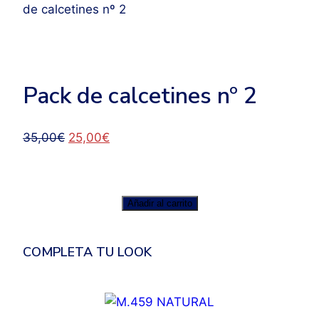
de calcetines nº 2
Pack de calcetines nº 2
El
El
35,00
€
25,00
€
precio
precio
original
actual
era:
es:
Pack
Añadir al carrito
35,00€.
25,00€.
de
calcetines
COMPLETA TU LOOK
nº
2
cantidad