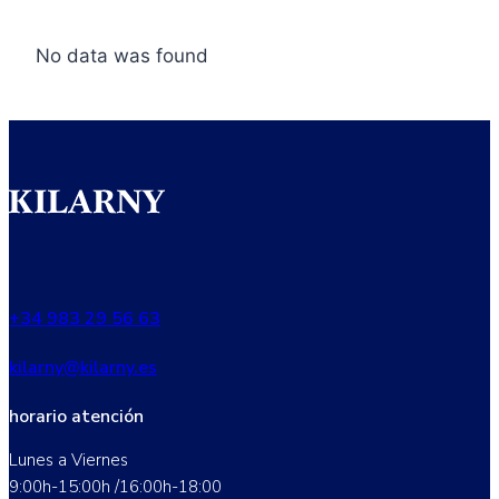
35,00€.
25,00€.
No data was found
+34 983 29 56 63
kilarny@kilarny.es
horario atención
Lunes a Viernes
9:00h-15:00h /16:00h-18:00