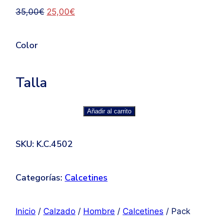
El
El
35,00
€
25,00
€
precio
precio
original
actual
Color
era:
es:
35,00€.
25,00€.
Talla
Pack
Añadir al carrito
de
calcetines
SKU: K.C.4502
nº
2
cantidad
Categorías:
Calcetines
Inicio
/
Calzado
/
Hombre
/
Calcetines
/ Pack