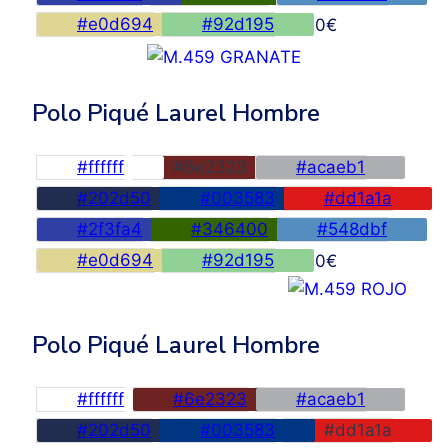
#e0d694
#92d195
45,00
€
Polo Piqué Laurel Hombre
#ffffff
#6e2323
#acaeb1
#202d50
#003583
#dd1a1a
#2f3fa4
#346400
#548dbf
#e0d694
#92d195
45,00
€
Polo Piqué Laurel Hombre
#ffffff
#6e2323
#acaeb1
#202d50
#003583
#dd1a1a