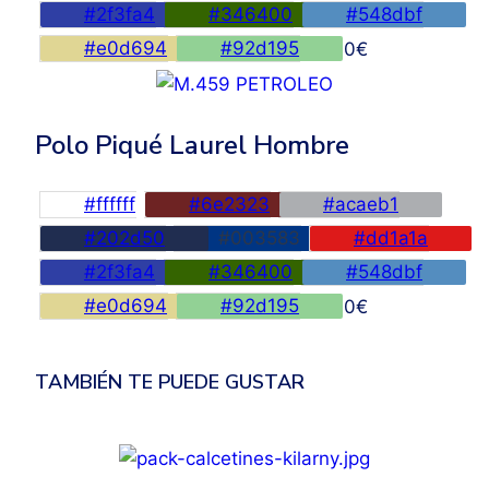
#2f3fa4
#346400
#548dbf
#e0d694
#92d195
45,00
€
Polo Piqué Laurel Hombre
#ffffff
#6e2323
#acaeb1
#202d50
#003583
#dd1a1a
#2f3fa4
#346400
#548dbf
#e0d694
#92d195
45,00
€
TAMBIÉN TE PUEDE GUSTAR