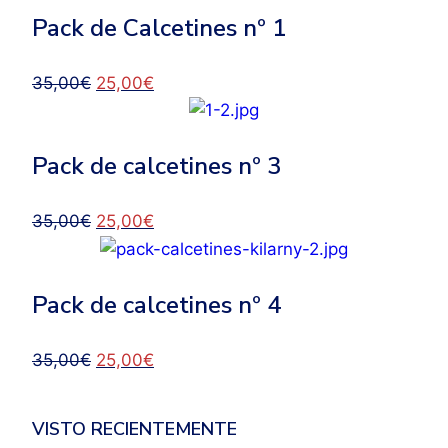
Pack de Calcetines nº 1
El
El
35,00
€
25,00
€
precio
precio
original
actual
Pack de calcetines nº 3
era:
es:
35,00€.
25,00€.
El
El
35,00
€
25,00
€
precio
precio
original
actual
Pack de calcetines nº 4
era:
es:
35,00€.
25,00€.
El
El
35,00
€
25,00
€
precio
precio
original
actual
VISTO RECIENTEMENTE
era:
es: