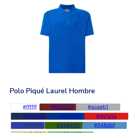
Polo Piqué Laurel Hombre
#ffffff
#6e2323
#acaeb1
#202d50
#003583
#dd1a1a
#2f3fa4
#346400
#548dbf