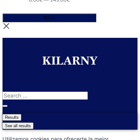
6
,00€
—
149
,00€
filtrar
Search
...
Results
See all results
Utilizamos cookies para ofrecerte la mejor