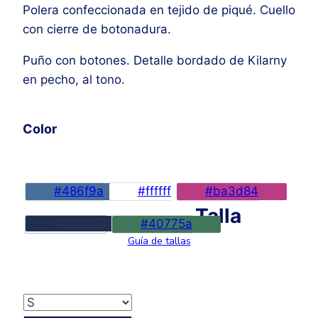
Polera confeccionada en tejido de piqué. Cuello
original
actual
con cierre de botonadura.
era:
es:
59,00€.
44,90€.
Puño con botones. Detalle bordado de Kilarny
en pecho, al tono.
Color
#486f9a
#ffffff
#ba3d84
Talla
#202d50
#40775a
Guía de tallas