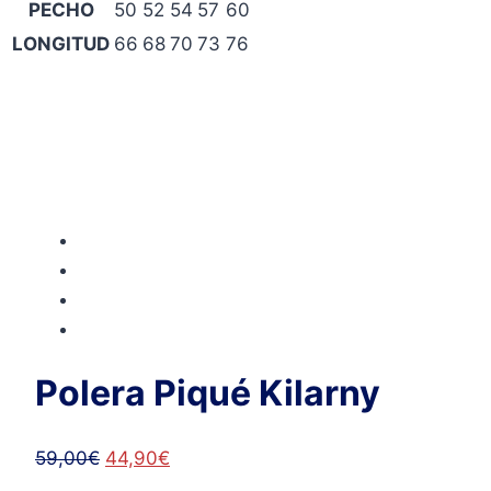
PECHO
50
52
54
57
60
LONGITUD
66
68
70
73
76
Polera Piqué Kilarny
El
El
59,00
€
44,90
€
precio
precio