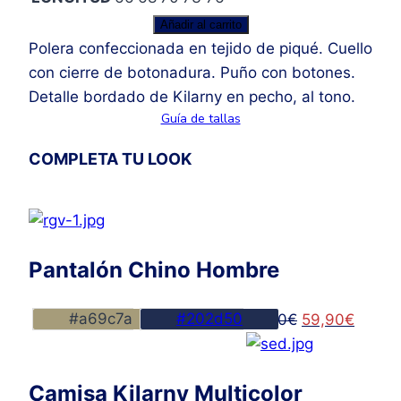
Polera
Añadir al carrito
Piqué
Polera confeccionada en tejido de piqué. Cuello
Kilarny
con cierre de botonadura. Puño con botones.
cantidad
Detalle bordado de Kilarny en pecho, al tono.
Guía de tallas
COMPLETA TU LOOK
Pantalón Chino Hombre
#a69c7a
#202d50
El
El
74,00
€
59,90
€
precio
precio
original
actual
Camisa Kilarny Multicolor
era:
es: