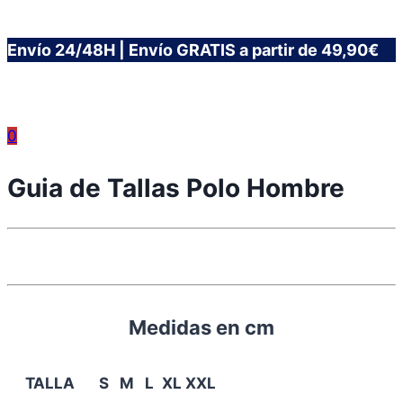
Saltar
Envío 24/48H | Envío GRATIS a partir de 49,90€
al
contenido
0
Guia de Tallas Polo Hombre
Medidas en cm
TALLA
S
M
L
XL
XXL