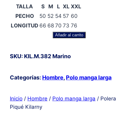
TALLA
S
M
L
XL
XXL
PECHO
50
52
54
57
60
LONGITUD
66
68
70
73
76
Polera
Añadir al carrito
Piqué
Kilarny
SKU: KIL.M.382 Marino
cantidad
Categorías:
Hombre
,
Polo manga larga
Inicio
/
Hombre
/
Polo manga larga
/ Polera
Piqué Kilarny