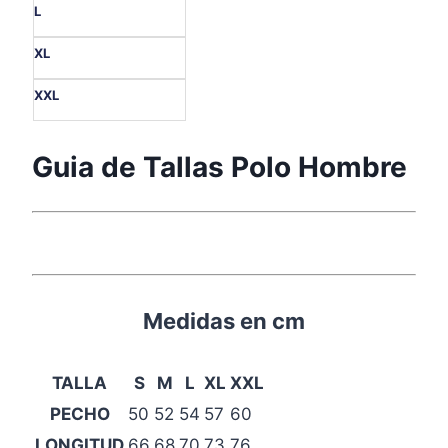
L
XL
XXL
Guia de Tallas Polo Hombre
Medidas en cm
TALLA
S
M
L
XL
XXL
PECHO
50
52
54
57
60
LONGITUD
66
68
70
73
76