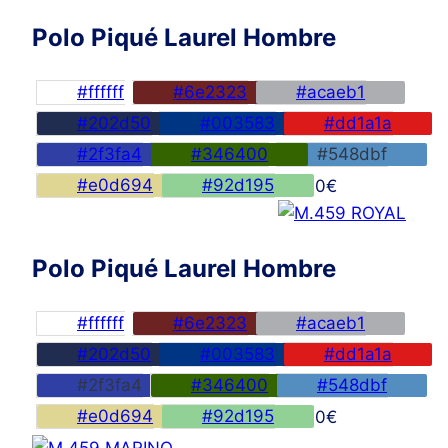
Polo Piqué Laurel Hombre
#ffffff
#6e2323
#acaeb1
#202d50
#003583
#dd1a1a
#2f3fa4
#346400
#548dbf
#e0d694
#92d195
45,00
€
Polo Piqué Laurel Hombre
#ffffff
#6e2323
#acaeb1
#202d50
#003583
#dd1a1a
#2f3fa4
#346400
#548dbf
#e0d694
#92d195
45,00
€