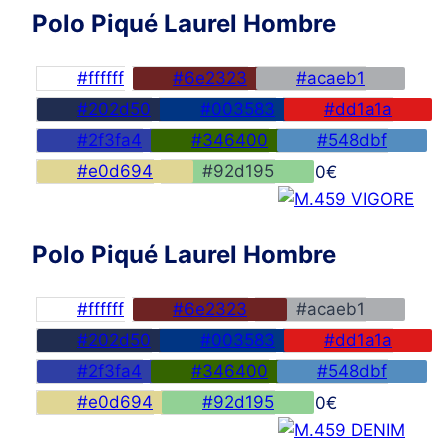
Polo Piqué Laurel Hombre
#ffffff
#6e2323
#acaeb1
#202d50
#003583
#dd1a1a
#2f3fa4
#346400
#548dbf
#e0d694
#92d195
45,00
€
Polo Piqué Laurel Hombre
#ffffff
#6e2323
#acaeb1
#202d50
#003583
#dd1a1a
#2f3fa4
#346400
#548dbf
#e0d694
#92d195
45,00
€