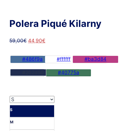
Polera Piqué Kilarny
El
El
59,00
€
44,90
€
precio
precio
original
actual
#486f9a
#ffffff
#ba3d84
era:
es:
59,00€.
44,90€.
#202d50
#40775a
S
M