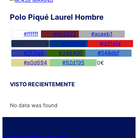
Polo Piqué Laurel Hombre
#ffffff
#6e2323
#acaeb1
#202d50
#003583
#dd1a1a
#2f3fa4
#346400
#548dbf
#e0d694
#92d195
45,00
€
VISTO RECIENTEMENTE
No data was found