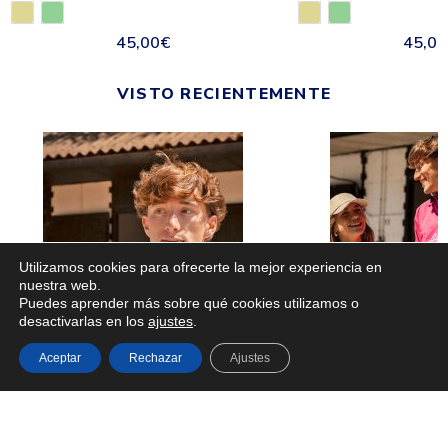
45,00
€
45,00
VISTO RECIENTEMENTE
Utilizamos cookies para ofrecerte la mejor experiencia en
nuestra web.
Puedes aprender más sobre qué cookies utilizamos o
desactivarlas en los
ajustes
.
Aceptar
Rechazar
Ajustes
Polo Rugby Marino
Polo Atl