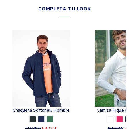
COMPLETA TU LOOK
Chaqueta Softshell Hombre
Camisa Piqué M
79,00
€
64,50
€
64,00
€
4