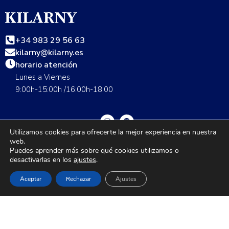
+34 983 29 56 63
kilarny@kilarny.es
horario atención
Lunes a Viernes
9:00h-15:00h /16:00h-18:00
Utilizamos cookies para ofrecerte la mejor experiencia en nuestra
web.
Guía de talla
Envíos
Cambios y devoluciones
FAQS
Puedes aprender más sobre qué cookies utilizamos o
desactivarlas en los
ajustes
.
Nuestras tiendas
Contáctanos
Grupo Seditex
Política de privacidad
Aviso legal
Aceptar
Rechazar
Ajustes
1