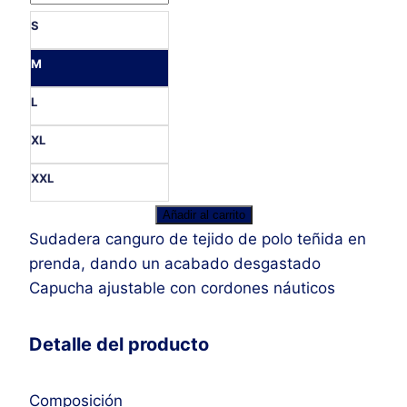
S
M
L
XL
XXL
Sudadera
Añadir al carrito
Capucha
Sudadera canguro de tejido de polo teñida en
Piqué
prenda, dando un acabado desgastado
cantidad
Capucha ajustable con cordones náuticos
Detalle del producto
Composición