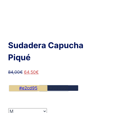
Sudadera Capucha
Piqué
El
El
84,00
€
64,50
€
precio
precio
original
actual
#e2cd95
#202d50
era:
es:
84,00€.
64,50€.