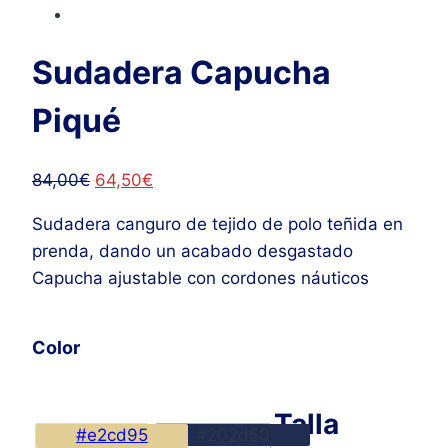
Sudadera Capucha
Piqué
El
El
84,00
€
64,50
€
precio
precio
Sudadera canguro de tejido de polo teñida en
original
actual
prenda, dando un acabado desgastado
era:
es:
Capucha ajustable con cordones náuticos
84,00€.
64,50€.
Color
Talla
#e2cd95
#202d50