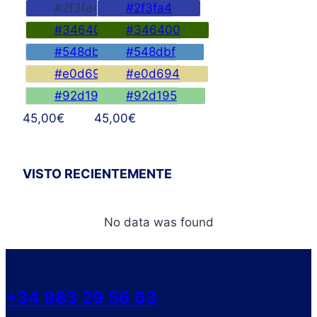
#2f3fa4
#2f3fa4
#346400
#346400
#548dbf
#548dbf
#e0d694
#e0d694
#92d195
#92d195
45,00
€
45,00
€
VISTO RECIENTEMENTE
No data was found
+34 983 29 56 63