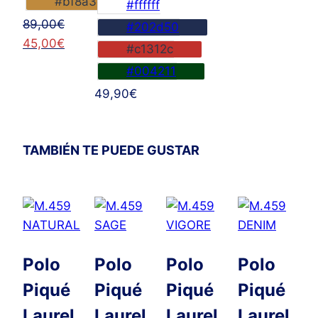
#bf8a3d
#ffffff
El
89,00
€
#202d50
precio
El
45,00
€
#c1312c
original
precio
#004211
era:
actual
49,90
€
89,00€.
es:
45,00€.
TAMBIÉN TE PUEDE GUSTAR
Polo
Polo
Polo
Polo
Piqué
Piqué
Piqué
Piqué
Laurel
Laurel
Laurel
Laurel