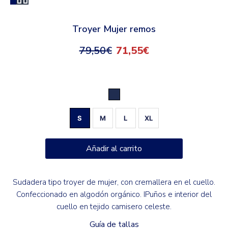
Troyer Mujer remos
79,50
€
71,55
€
Marino
S
M
L
XL
Añadir al carrito
Sudadera tipo troyer de mujer, con cremallera en el cuello.
Confeccionado en algodón orgánico. IPuños e interior del
cuello en tejido camisero celeste.
Guía de tallas