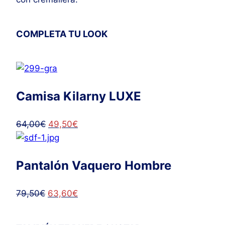
COMPLETA TU LOOK
Camisa Kilarny LUXE
El
El
64,00
€
49,50
€
precio
precio
original
actual
Pantalón Vaquero Hombre
era:
es:
64,00€.
49,50€.
El
El
79,50
€
63,60
€
precio
precio
original
actual