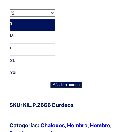
S
M
L
XL
XXL
Chaleco
Añadir al carrito
Alamares
Hombre
SKU: KIL.P.2666 Burdeos
cantidad
Categorías:
Chalecos
,
Hombre
,
Hombre
,