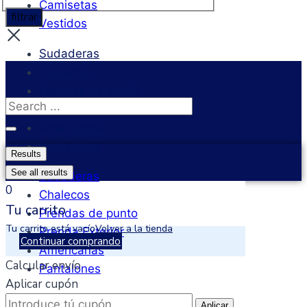
Camisetas
filtrar
Vestidos
Sudaderas
Chalecos
Prendas de punto
Search
Prenda Exterior
...
Americanas
Pantalones
Results
See all results
Sudaderas
0
Chalecos
Tu carrito
Prendas de punto
Tu carrito está vacío
Volver a la tienda
Prenda Exterior
Continuar comprando
Americanas
Calcular envío
Pantalones
Aplicar cupón
Aplicar