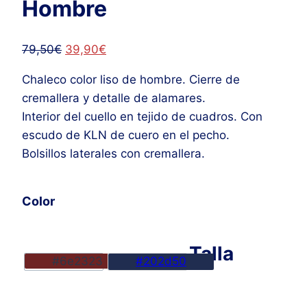
Hombre
El
El
79,50
€
39,90
€
precio
precio
Chaleco color liso de hombre. Cierre de
original
actual
cremallera y detalle de alamares.
era:
es:
Interior del cuello en tejido de cuadros. Con
79,50€.
39,90€.
escudo de KLN de cuero en el pecho.
Bolsillos laterales con cremallera.
Color
Talla
#6e2323
#202d50