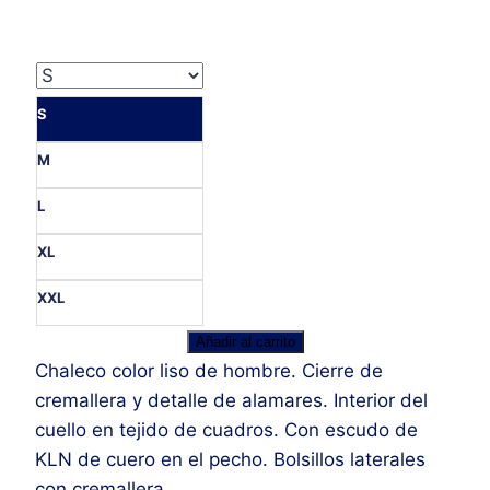
79,50€.
39,90€.
S
M
L
XL
XXL
Chaleco
Añadir al carrito
Alamares
Chaleco color liso de hombre. Cierre de
Hombre
cremallera y detalle de alamares. Interior del
cantidad
cuello en tejido de cuadros. Con escudo de
KLN de cuero en el pecho. Bolsillos laterales
con cremallera.