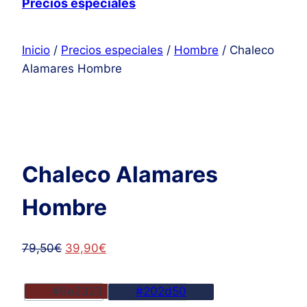
Precios especiales
Inicio
/
Precios especiales
/
Hombre
/ Chaleco
Alamares Hombre
Chaleco Alamares
Hombre
El
El
79,50
€
39,90
€
precio
precio
original
actual
#6e2323
#202d50
era:
es: