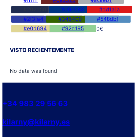
#ffffff
#6e2323
#acaeb1
#202d50
#003583
#dd1a1a
#2f3fa4
#346400
#548dbf
#e0d694
#92d195
45,00
€
VISTO RECIENTEMENTE
No data was found
+34 983 29 56 63
kilarny@kilarny.es