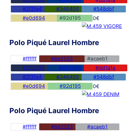
#2f3fa4
#346400
#548dbf
#e0d694
#92d195
45,00
€
Polo Piqué Laurel Hombre
#ffffff
#6e2323
#acaeb1
#202d50
#003583
#dd1a1a
#2f3fa4
#346400
#548dbf
#e0d694
#92d195
45,00
€
Polo Piqué Laurel Hombre
#ffffff
#6e2323
#acaeb1