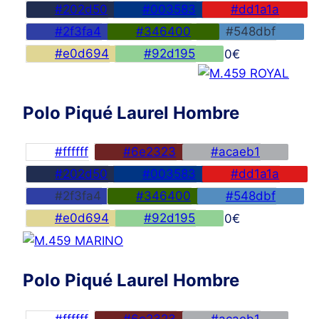
#202d50
#003583
#dd1a1a
#2f3fa4
#346400
#548dbf
#e0d694
#92d195
45,00
€
Polo Piqué Laurel Hombre
#ffffff
#6e2323
#acaeb1
#202d50
#003583
#dd1a1a
#2f3fa4
#346400
#548dbf
#e0d694
#92d195
45,00
€
Polo Piqué Laurel Hombre