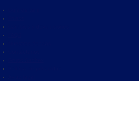
Guía de talla
Envíos
Cambios y devoluciones
FAQS
Nuestras tiendas
Contáctanos
Grupo Seditex
Política de privacidad
Aviso legal
HOMBRE
ROPA
Polo manga corta
Outlet Polos