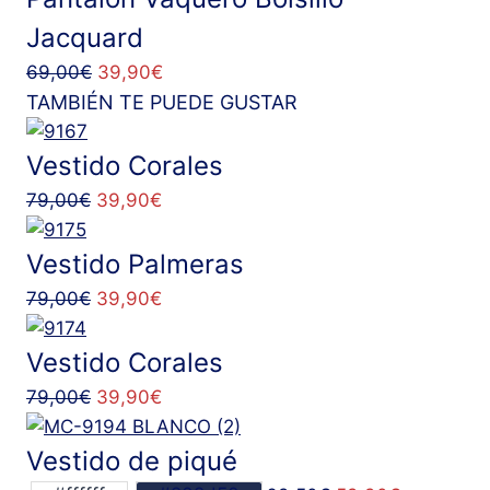
Jacquard
El
El
69,00
€
39,90
€
precio
precio
TAMBIÉN TE PUEDE GUSTAR
original
actual
era:
es:
Vestido Corales
69,00€.
39,90€.
El
El
79,00
€
39,90
€
precio
precio
original
actual
Vestido Palmeras
era:
es:
El
El
79,00
€
39,90
€
79,00€.
39,90€.
precio
precio
original
actual
Vestido Corales
era:
es:
El
El
79,00
€
39,90
€
79,00€.
39,90€.
precio
precio
original
actual
Vestido de piqué
era:
es: