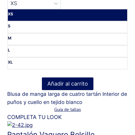
XS
S
M
L
XL
Blusa
Añadir al carrito
Cuadros
Blusa de manga larga de cuatro tartán Interior de
British
puños y cuello en tejido blanco
cantidad
Guía de tallas
COMPLETA TU LOOK
Pantalón Vaquero Bolsillo