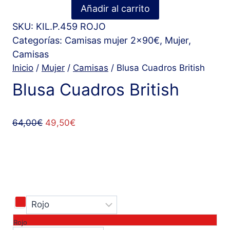
Blusa
Añadir al carrito
Cuadros
SKU: KIL.P.459 ROJO
British
Categorías:
Camisas mujer 2x90€
,
Mujer
,
cantidad
Camisas
Inicio
/
Mujer
/
Camisas
/ Blusa Cuadros British
Blusa Cuadros British
El
El
64,00
€
49,50
€
precio
precio
original
actual
era:
es:
64,00€.
49,50€.
Rojo