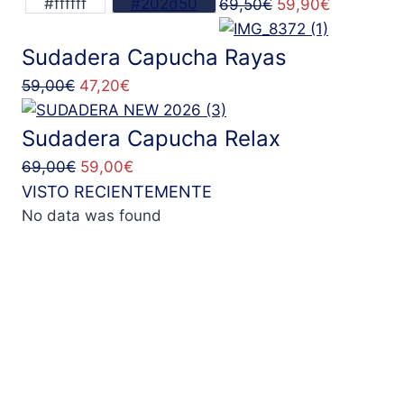
#ffffff
#202d50
El
El
69,50
€
59,90
€
79,00€.
39,90€.
precio
precio
original
actual
Sudadera Capucha Rayas
era:
es:
El
El
59,00
€
47,20
€
69,50€.
59,90€.
precio
precio
original
actual
Sudadera Capucha Relax
era:
es:
El
El
69,00
€
59,00
€
59,00€.
47,20€.
precio
precio
VISTO RECIENTEMENTE
original
actual
No data was found
era:
es:
69,00€.
59,00€.