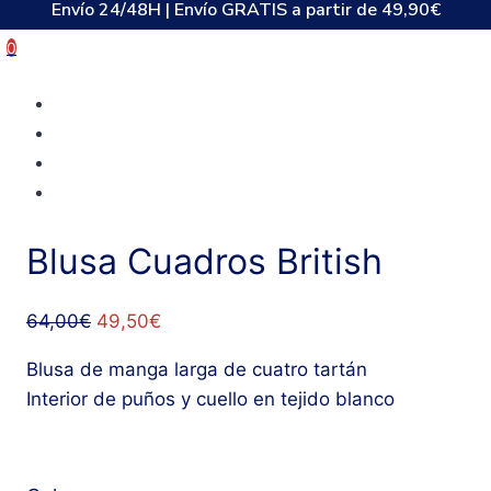
Envío 24/48H | Envío GRATIS a partir de 49,90€
Saltar
al
0
contenido
Blusa Cuadros British
El
El
64,00
€
49,50
€
precio
precio
Blusa de manga larga de cuatro tartán
original
actual
Interior de puños y cuello en tejido blanco
era:
es:
64,00€.
49,50€.