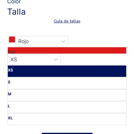
Color
Talla
Guía de tallas
Rojo
XS
S
M
L
XL