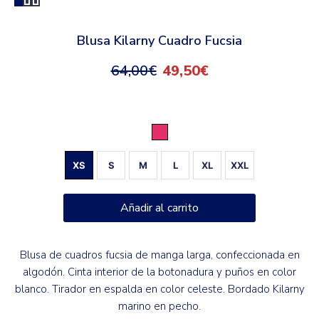
Blusa Kilarny Cuadro Fucsia
64,00
€
49,50
€
Fucsia
XS
S
M
L
XL
XXL
Añadir al carrito
Blusa de cuadros fucsia de manga larga, confeccionada en
algodón. Cinta interior de la botonadura y puños en color
blanco. Tirador en espalda en color celeste. Bordado Kilarny
marino en pecho.