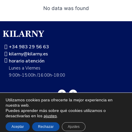
No data was found
+34 983 29 56 63
kilarny@kilarny.es
horario atención
Lunes a Viernes
9:00h-15:00h /16:00h-18:00
Utilizamos cookies para ofrecerte la mejor experiencia en
nuestra web.
Guía de talla
Envíos
Cambios y devoluciones
FAQS
Puedes aprender más sobre qué cookies utilizamos o
desactivarlas en los
ajustes
.
Nuestras tiendas
Contáctanos
Grupo Seditex
Política de privacidad
Aviso legal
Aceptar
Rechazar
Ajustes