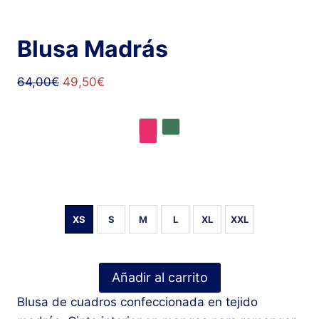
Blusa Madrás
64,00
€
49,50
€
XS
S
M
L
XL
XXL
Añadir al carrito
Blusa de cuadros confeccionada en tejido