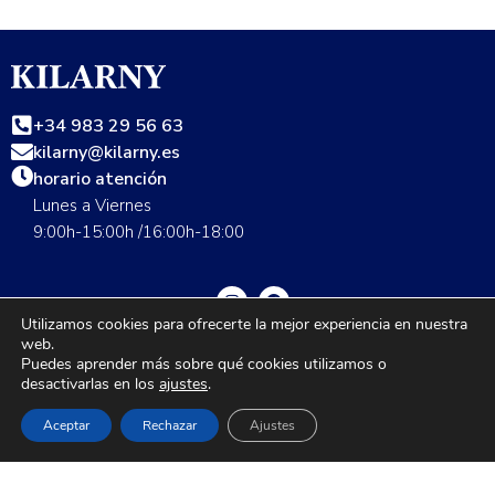
+34 983 29 56 63
kilarny@kilarny.es
horario atención
Lunes a Viernes
9:00h-15:00h /16:00h-18:00
Utilizamos cookies para ofrecerte la mejor experiencia en nuestra
web.
Guía de talla
Envíos
Cambios y devoluciones
FAQS
Puedes aprender más sobre qué cookies utilizamos o
desactivarlas en los
ajustes
.
Nuestras tiendas
Contáctanos
Grupo Seditex
Política de privacidad
Aviso legal
Aceptar
Rechazar
Ajustes
1