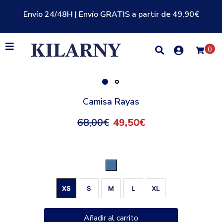
Envío 24/48H | Envío GRATIS a partir de 49,90€
0
Camisa Rayas
68,00
€
49,50
€
Azul
XS
S
M
L
XL
Añadir al carrito