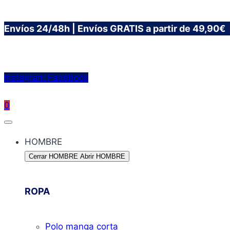
Saltar
Envíos 24/48h | Envíos GRATIS a partir de 49,90€
al
contenido
Instagram
Facebook
0
HOMBRE
Cerrar HOMBRE
Abrir HOMBRE
ROPA
Polo manga corta