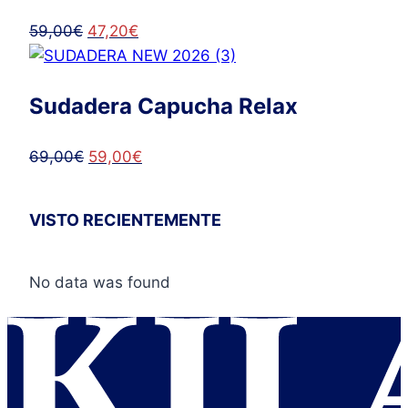
69,50€.
59,90€.
El
El
59,00
€
47,20
€
precio
precio
original
actual
Sudadera Capucha Relax
era:
es:
59,00€.
47,20€.
El
El
69,00
€
59,00
€
precio
precio
original
actual
VISTO RECIENTEMENTE
era:
es:
69,00€.
59,00€.
No data was found