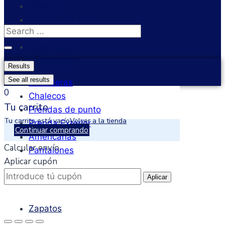
Chalecos
Prendas de punto
Search
Prenda Exterior
...
Americanas
Pantalones
Results
See all results
Sudaderas
0
Chalecos
Tu carrito
Prendas de punto
Tu carrito está vacío
Volver a la tienda
Prenda Exterior
Continuar comprando
Americanas
Calcular envío
Pantalones
Aplicar cupón
CALZADO
Aplicar
Zapatos