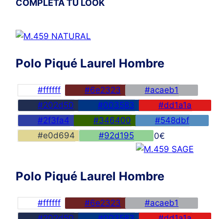
COMPLETA TU LOOK
Polo Piqué Laurel Hombre
#ffffff
#6e2323
#acaeb1
#202d50
#003583
#dd1a1a
#2f3fa4
#346400
#548dbf
#e0d694
#92d195
45,00
€
Polo Piqué Laurel Hombre
#ffffff
#6e2323
#acaeb1
#202d50
#003583
#dd1a1a