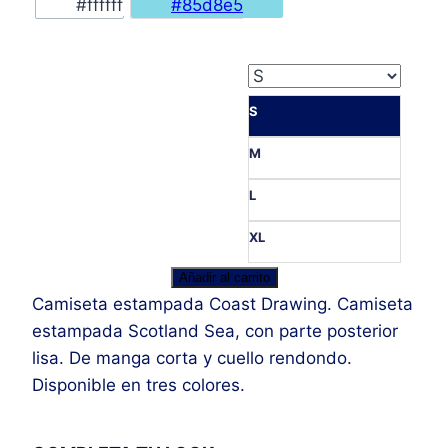
#ffffff
#85d8e5
S
M
L
XL
Camiseta
Añadir al carrito
Coast
Camiseta estampada Coast Drawing. Camiseta
Drawing
estampada Scotland Sea, con parte posterior
cantidad
lisa. De manga corta y cuello rendondo.
Disponible en tres colores.