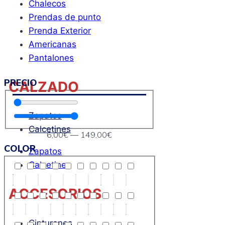
Chalecos
Prendas de punto
Prenda Exterior
Americanas
Pantalones
PRECIO
CALZADO
Zapatos
Calcetines
6
,00€
—
149
,00€
COLOR
Zapatos
Calcetines
ACCESORIOS
Cinturones