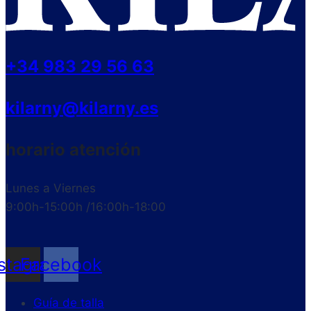
+34 983 29 56 63
kilarny@kilarny.es
horario atención
Lunes a Viernes
9:00h-15:00h /16:00h-18:00
nstagram
Facebook
Guía de talla