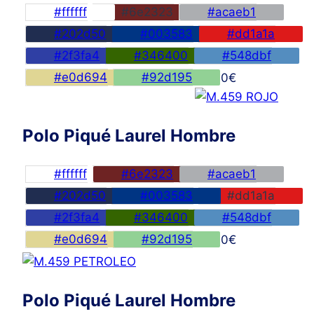
#ffffff
#6e2323
#acaeb1
#202d50
#003583
#dd1a1a
#2f3fa4
#346400
#548dbf
#e0d694
#92d195
45,00
€
Polo Piqué Laurel Hombre
#ffffff
#6e2323
#acaeb1
#202d50
#003583
#dd1a1a
#2f3fa4
#346400
#548dbf
#e0d694
#92d195
45,00
€
Polo Piqué Laurel Hombre