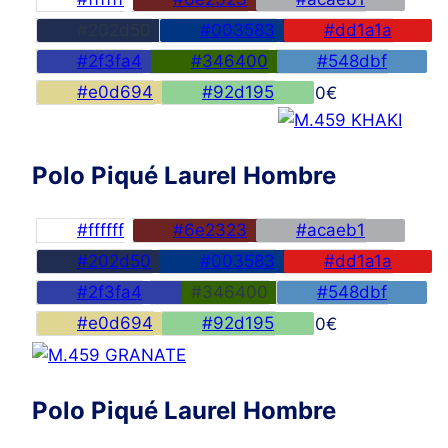
#202d50
#003583
#dd1a1a
#2f3fa4
#346400
#548dbf
#e0d694
#92d195
45,00
€
Polo Piqué Laurel Hombre
#ffffff
#6e2323
#acaeb1
#202d50
#003583
#dd1a1a
#2f3fa4
#346400
#548dbf
#e0d694
#92d195
45,00
€
Polo Piqué Laurel Hombre