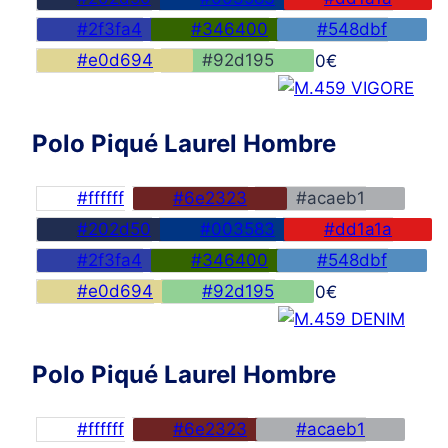
#2f3fa4
#346400
#548dbf
#e0d694
#92d195
45,00
€
Polo Piqué Laurel Hombre
#ffffff
#6e2323
#acaeb1
#202d50
#003583
#dd1a1a
#2f3fa4
#346400
#548dbf
#e0d694
#92d195
45,00
€
Polo Piqué Laurel Hombre
#ffffff
#6e2323
#acaeb1