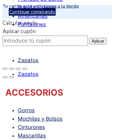
Tu carrito está vacío
Volver a la tienda
Prenda Exterior
Continuar comprando
Americanas
Calcular envío
Pantalones
Aplicar cupón
CALZADO
Aplicar
Zapatos
Zapatos
ACCESORIOS
Gorros
Mochilas y Bolsos
Cinturones
Mascarillas