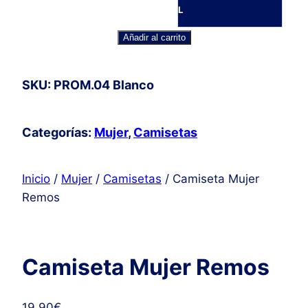
L
Camiseta
Añadir al carrito
Mujer
Remos
SKU: PROM.04 Blanco
cantidad
Categorías:
Mujer
,
Camisetas
Inicio
/
Mujer
/
Camisetas
/ Camiseta Mujer
Remos
Camiseta Mujer Remos
19,90
€