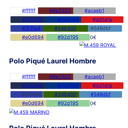
#ffffff
#6e2323
#acaeb1
#202d50
#003583
#dd1a1a
#2f3fa4
#346400
#548dbf
#e0d694
#92d195
45,00
€
Polo Piqué Laurel Hombre
#ffffff
#6e2323
#acaeb1
#202d50
#003583
#dd1a1a
#2f3fa4
#346400
#548dbf
#e0d694
#92d195
45,00
€