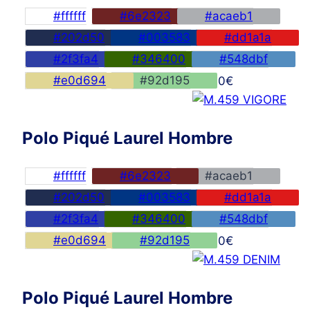
#ffffff
#6e2323
#acaeb1
#202d50
#003583
#dd1a1a
#2f3fa4
#346400
#548dbf
#e0d694
#92d195
45,00
€
Polo Piqué Laurel Hombre
#ffffff
#6e2323
#acaeb1
#202d50
#003583
#dd1a1a
#2f3fa4
#346400
#548dbf
#e0d694
#92d195
45,00
€
Polo Piqué Laurel Hombre