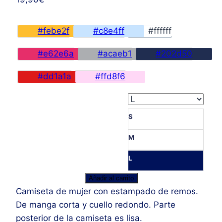
#febe2f
#c8e4ff
#ffffff
#e62e6a
#acaeb1
#202d50
#dd1a1a
#ffd8f6
S
M
L
Camiseta
Añadir al carrito
Mujer
Camiseta de mujer con estampado de remos.
Remos
De manga corta y cuello redondo. Parte
cantidad
posterior de la camiseta es lisa.