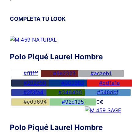
COMPLETA TU LOOK
Polo Piqué Laurel Hombre
#ffffff
#6e2323
#acaeb1
#202d50
#003583
#dd1a1a
#2f3fa4
#346400
#548dbf
#e0d694
#92d195
45,00
€
Polo Piqué Laurel Hombre