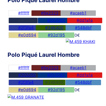
Polo Piqué Laurel Hombre
#ffffff
#6e2323
#acaeb1
#202d50
#003583
#dd1a1a
#2f3fa4
#346400
#548dbf
#e0d694
#92d195
45,00
€
Polo Piqué Laurel Hombre
#ffffff
#6e2323
#acaeb1
#202d50
#003583
#dd1a1a
#2f3fa4
#346400
#548dbf
#e0d694
#92d195
45,00
€