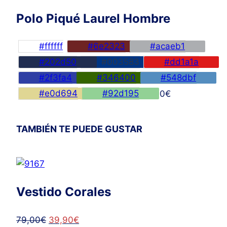
Polo Piqué Laurel Hombre
#ffffff
#6e2323
#acaeb1
#202d50
#003583
#dd1a1a
#2f3fa4
#346400
#548dbf
#e0d694
#92d195
45,00
€
TAMBIÉN TE PUEDE GUSTAR
Vestido Corales
El
El
79,00
€
39,90
€