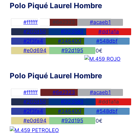
Polo Piqué Laurel Hombre
#ffffff
#6e2323
#acaeb1
#202d50
#003583
#dd1a1a
#2f3fa4
#346400
#548dbf
#e0d694
#92d195
45,00
€
Polo Piqué Laurel Hombre
#ffffff
#6e2323
#acaeb1
#202d50
#003583
#dd1a1a
#2f3fa4
#346400
#548dbf
#e0d694
#92d195
45,00
€