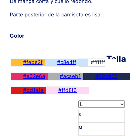
De manga corta y cuello redondo.
Parte posterior de la camiseta es lisa.
Color
Talla
#febe2f
#c8e4ff
#ffffff
#e62e6a
#acaeb1
#202d50
#dd1a1a
#ffd8f6
S
M