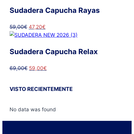
original
actual
Sudadera Capucha Rayas
era:
es:
69,50€.
59,90€.
El
El
59,00
€
47,20
€
precio
precio
original
actual
Sudadera Capucha Relax
era:
es:
59,00€.
47,20€.
El
El
69,00
€
59,00
€
precio
precio
original
actual
VISTO RECIENTEMENTE
era:
es:
69,00€.
59,00€.
No data was found