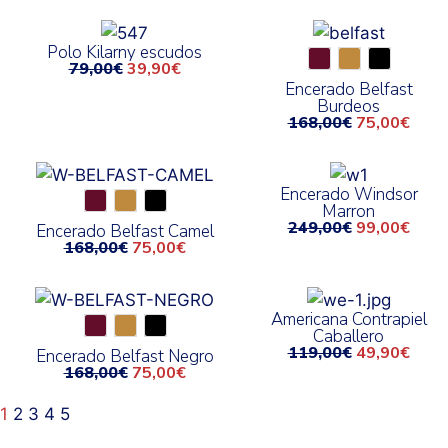
Polo Kilarny escudos
79,00
€
39,90
€
Encerado Belfast
Burdeos
168,00
€
75,00
€
Encerado Windsor
Marron
249,00
€
99,00
€
Encerado Belfast Camel
168,00
€
75,00
€
Americana Contrapiel
Caballero
119,00
€
49,90
€
Encerado Belfast Negro
168,00
€
75,00
€
1
2
3
4
5