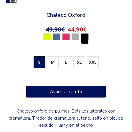
Chaleco Oxford
49,90
€
44,90
€
S
M
L
XL
XXL
Añadir al carrito
Chaleco oxford de plumas. Bolsillos laterales con
cremallera. Tirador de cremallera al tono, sello en piel de
escudo Kilarny en el pecho