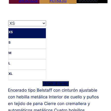
#630d2a
#bf8a3d
#000000
era:
es:
168,00€.
75,00€.
XS
S
M
L
XL
Encerado
Añadir al carrito
Belfast
Encerado tipo Belstaff con cinturón ajustable
Negro
con hebilla metálica Interior de cuello y puños
cantidad
en tejido de pana Cierre con cremallera y
automáticos metálicos Cuatro bolsillos