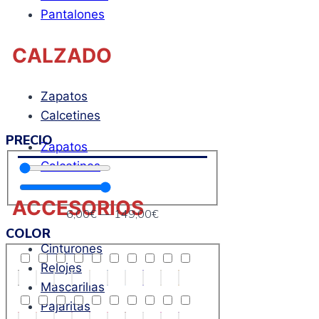
Pantalones
CALZADO
Zapatos
Calcetines
PRECIO
Zapatos
Calcetines
ACCESORIOS
6
,00€
—
149
,00€
COLOR
Cinturones
Relojes
Mascarillas
Pajaritas