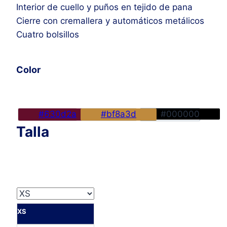
Interior de cuello y puños en tejido de pana
168,00€.
75,00€.
Cierre con cremallera y automáticos metálicos
Cuatro bolsillos
Color
#630d2a
#bf8a3d
#000000
Talla
XS