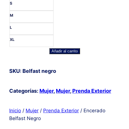
S
M
L
XL
Encerado
Añadir al carrito
Belfast
Negro
SKU: Belfast negro
cantidad
Categorías:
Mujer
,
Mujer
,
Prenda Exterior
Inicio
/
Mujer
/
Prenda Exterior
/ Encerado
Belfast Negro