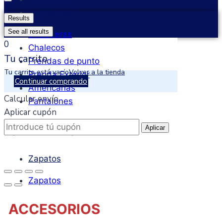
Pantalones
Results
See all results
Sudaderas
0
Chalecos
Tu carrito
Prendas de punto
Tu carrito está vacío
Volver a la tienda
Prenda Exterior
Continuar comprando
Americanas
Calcular envío
Pantalones
Aplicar cupón
CALZADO
Aplicar
Zapatos
Zapatos
ACCESORIOS