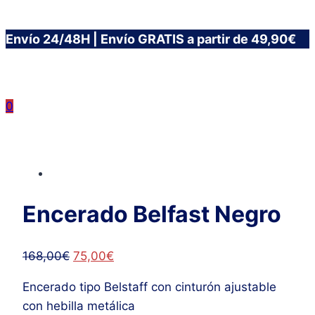
Saltar
Envío 24/48H | Envío GRATIS a partir de 49,90€
al
contenido
0
Encerado Belfast Negro
El
El
168,00
€
75,00
€
precio
precio
Encerado tipo Belstaff con cinturón ajustable
original
actual
con hebilla metálica
era:
es: