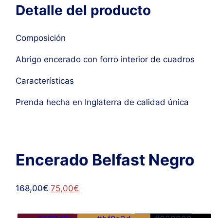
Detalle del producto
Composición
Abrigo encerado con forro interior de cuadros
Características
Prenda hecha en Inglaterra de calidad única
Encerado Belfast Negro
El
El
168,00
€
75,00
€
precio
precio
original
actual