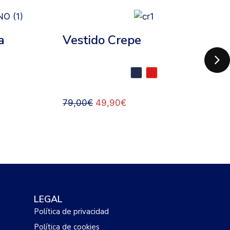
a
Vestido Crepe
79,00
€
49,90
€
LEGAL
Política de privacidad
Política de cookies