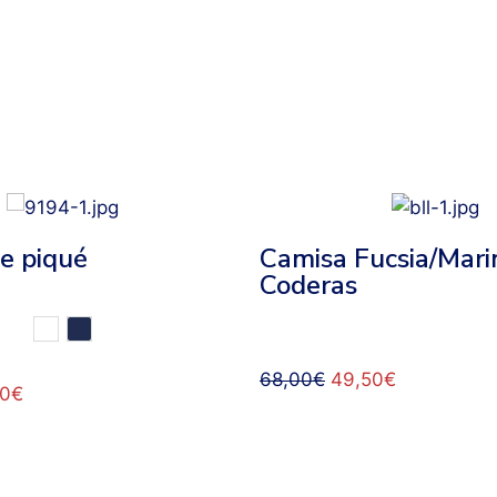
e piqué
Camisa Fucsia/Mari
Coderas
68,00
€
49,50
€
90
€