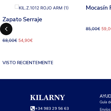
Mocasín P
Zapato Serraje
85,00
€
59,0
68,00
€
54,90
€
VISTO RECIENTEMENTE
AYU
Guía d
+34 983 29 56 63
Envíos