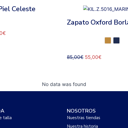
iel Celeste
Zapato Oxford Borl
0
€
85,00
€
55,00
€
No data was found
DA
NOSOTROS
e talla
Nuestras tiendas
Nuestra historia