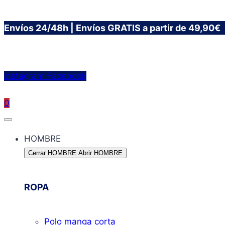
Saltar
Envíos 24/48h | Envíos GRATIS a partir de 49,90€
al
contenido
Instagram
Facebook
0
HOMBRE
Cerrar HOMBRE
Abrir HOMBRE
ROPA
Polo manga corta