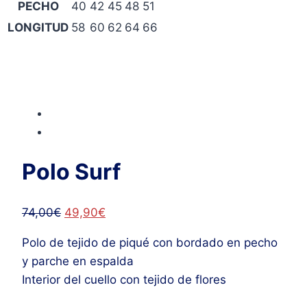
PECHO
40
42
45
48
51
LONGITUD
58
60
62
64
66
Polo Surf
El
El
74,00
€
49,90
€
precio
precio
Polo de tejido de piqué con bordado en pecho
original
actual
y parche en espalda
era:
es:
Interior del cuello con tejido de flores
74,00€.
49,90€.