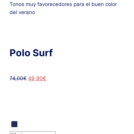
Tonos muy favorecedores para el buen color
del verano
Polo Surf
El
El
74,00
€
49,90
€
precio
precio
original
actual
era:
es:
74,00€.
49,90€.