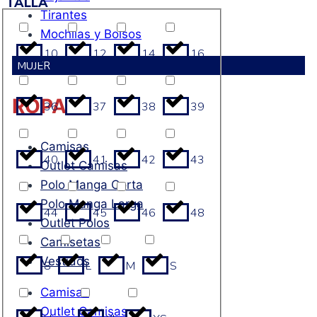
TALLA
Tirantes
Mochilas y Bolsos
10
12
14
16
MUJER
ROPA
36
37
38
39
Camisas
40
41
42
43
Outlet Camisas
Polo Manga Corta
Polo Manga Larga
44
45
46
48
Outlet Polos
Camisetas
Vestidos
8
L
M
S
Camisas
Outlet Camisas