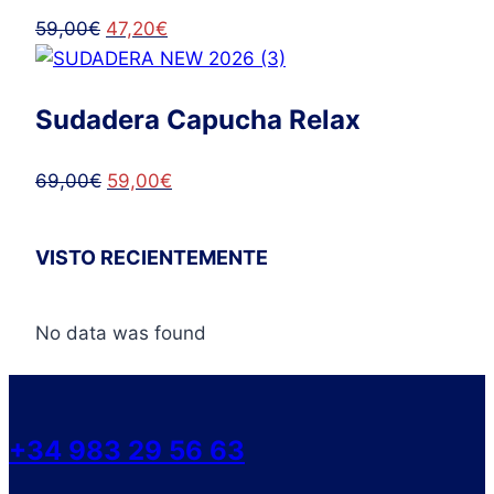
El
El
59,00
€
47,20
€
precio
precio
original
actual
Sudadera Capucha Relax
era:
es:
59,00€.
47,20€.
El
El
69,00
€
59,00
€
precio
precio
original
actual
VISTO RECIENTEMENTE
era:
es:
69,00€.
59,00€.
No data was found
+34 983 29 56 63