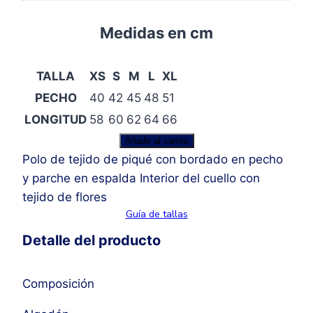
Medidas en cm
TALLA
XS
S
M
L
XL
PECHO
40
42
45
48
51
LONGITUD
58
60
62
64
66
Polo
Añadir al carrito
Surf
Polo de tejido de piqué con bordado en pecho
cantidad
y parche en espalda Interior del cuello con
tejido de flores
Guía de tallas
Detalle del producto
Composición