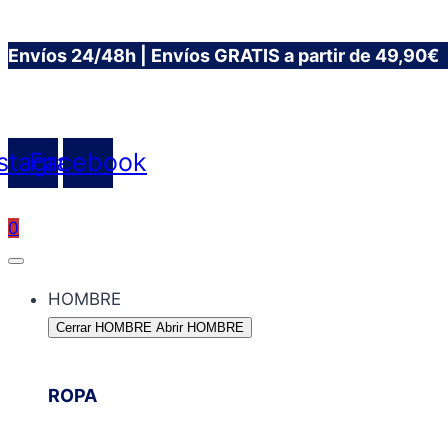
Saltar
Envíos 24/48h | Envíos GRATIS a partir de 49,90€
al
contenido
nstagram
Facebook
0
HOMBRE
Cerrar HOMBRE
Abrir HOMBRE
ROPA