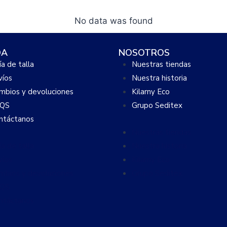
No data was found
DA
NOSOTROS
a de talla
Nuestras tiendas
víos
Nuestra historia
mbios y devoluciones
Kilarny Eco
QS
Grupo Seditex
ntáctanos
Nuestras tiendas
a de talla
Nuestra historia
víos
Kilarny Eco
mbios y devoluciones
Grupo Seditex
QS
ntáctanos