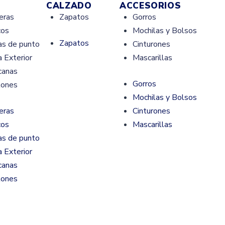
CALZADO
ACCESORIOS
eras
Zapatos
Gorros
cos
Mochilas y Bolsos
Zapatos
as de punto
Cinturones
 Exterior
Mascarillas
canas
Gorros
lones
Mochilas y Bolsos
eras
Cinturones
cos
Mascarillas
as de punto
 Exterior
canas
lones