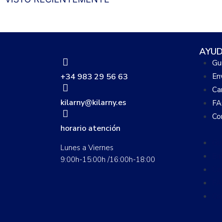
AYU
Guí
+34 983 29 56 63
En
Ca
kilarny@kilarny.es
FA
Co
horario atención
Guí
Lunes a Viernes
En
9:00h-15:00h /16:00h-18:00
Ca
FA
Co