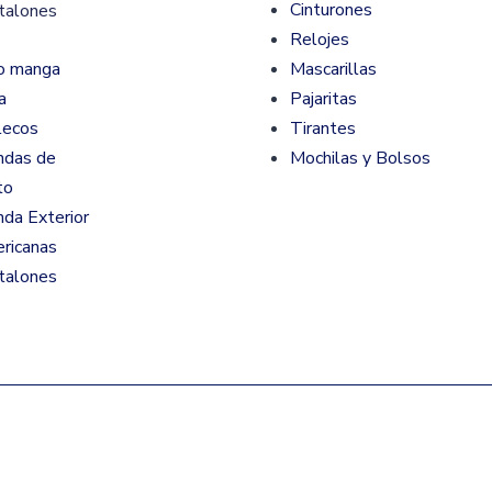
Cinturones
talones
Relojes
o manga
Mascarillas
a
Pajaritas
lecos
Tirantes
ndas de
Mochilas y Bolsos
to
nda Exterior
ricanas
talones