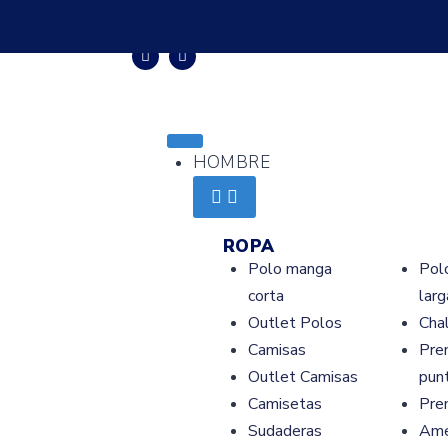
HOMBRE
ROPA
Polo manga
Pol
corta
larg
Outlet Polos
Cha
Camisas
Pre
Outlet Camisas
pun
Camisetas
Pre
Sudaderas
Ame