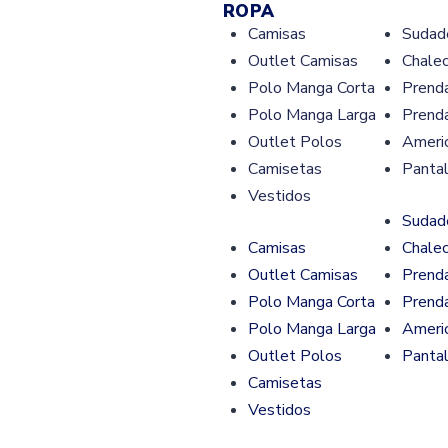
ROPA
Camisas
Sudad
Outlet Camisas
Chale
Polo Manga Corta
Prend
Polo Manga Larga
Prenda
Outlet Polos
Ameri
Camisetas
Panta
Vestidos
Sudad
Camisas
Chale
Outlet Camisas
Prend
Polo Manga Corta
Prenda
Polo Manga Larga
Ameri
Outlet Polos
Panta
Camisetas
Vestidos