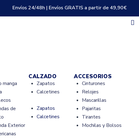
Envíos 24/48h | Envíos GRATIS a partir de 49,90€
CALZADO
ACCESORIOS
o manga
Zapatos
Cinturones
a
Calcetines
Relojes
lecos
Mascarillas
Zapatos
ndas de
Pajaritas
Calcetines
to
Tirantes
nda Exterior
Mochilas y Bolsos
ricanas