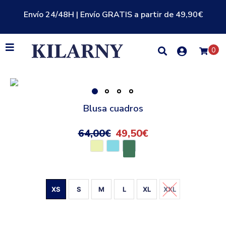
Envío 24/48H | Envío GRATIS a partir de 49,90€
0
Blusa cuadros
64,00
€
49,50
€
XS
S
M
L
XL
XXL