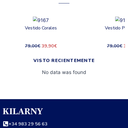
Vestido Corales
Vestido Pa
79,00
€
39,90
€
79,00
€
3
VISTO RECIENTEMENTE
No data was found
+34 983 29 56 63