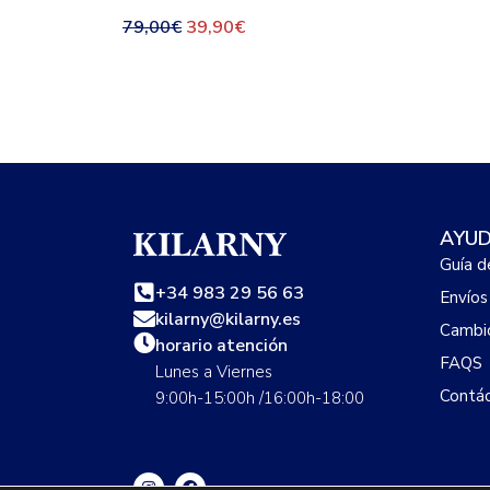
79,00
€
39,90
€
AYU
Guía d
+34 983 29 56 63
Envíos
kilarny@kilarny.es
Cambio
horario atención
FAQS
Lunes a Viernes
Contá
9:00h-15:00h /16:00h-18:00