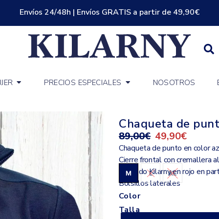
Envíos 24/48h | Envíos GRATIS a partir de 49,90€
JER
PRECIOS ESPECIALES
NOSOTROS
Chaqueta de pun
89,00
€
49,90
€
Chaqueta de punto en color az
Cierre frontal con cremallera a
Bordado Kilarny en rojo en par
M
L
XL
Bolsillos laterales
Color
Talla