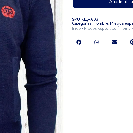
Añadir al ca
SKU: KIL.P.603
Categorías:
Hombre
,
Precios espe
Inicio
/
Precios especiales
/
Hombr