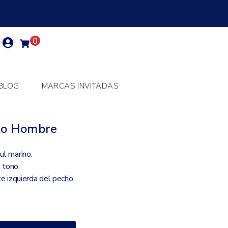
0
BLOG
MARCAS INVITADAS
to Hombre
ul marino.
l tono.
te izquierda del pecho.