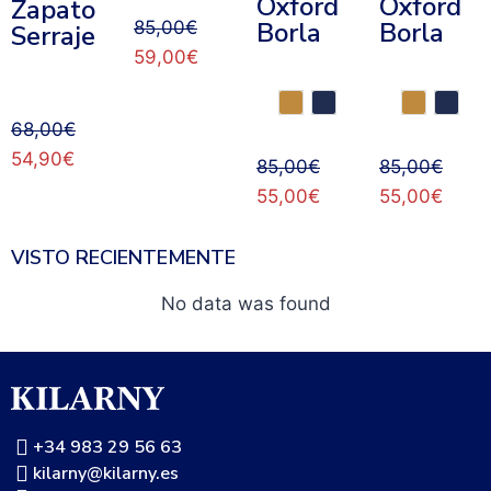
Oxford
Oxford
Zapato
Borla
Borla
85,00
€
Serraje
59,00
€
68,00
€
54,90
€
85,00
€
85,00
€
55,00
€
55,00
€
VISTO RECIENTEMENTE
No data was found
+34 983 29 56 63
kilarny@kilarny.es