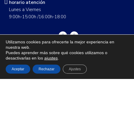
horario atención
Lunes a Viernes
9:00h-15:00h /16:00h-18:00
Utilizamos cookies para ofrecerte la mejor experiencia en
nuestra web.
Guía de talla
Envíos
Cambios y devoluciones
FAQS
Puedes aprender más sobre qué cookies utilizamos o
desactivarlas en los
ajustes
.
Nuestras tiendas
Contáctanos
Grupo Seditex
Política de privacidad
Aviso legal
Aceptar
Rechazar
Ajustes
1
Tienes dudas sobre Mocasín Piel ?? Pregúntanos!
Abrir chat