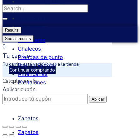
Prendas de punto
Search
Prenda Exterior
...
Americanas
Pantalones
Results
See all results
Sudaderas
0
Chalecos
Tu carrito
Prendas de punto
Tu carrito está vacío
Volver a la tienda
Prenda Exterior
Continuar comprando
Americanas
Calcular envío
Pantalones
Aplicar cupón
CALZADO
Aplicar
Zapatos
Zapatos