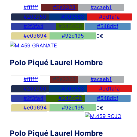
#ffffff
#6e2323
#acaeb1
#202d50
#003583
#dd1a1a
#2f3fa4
#346400
#548dbf
#e0d694
#92d195
45,00
€
Polo Piqué Laurel Hombre
#ffffff
#6e2323
#acaeb1
#202d50
#003583
#dd1a1a
#2f3fa4
#346400
#548dbf
#e0d694
#92d195
45,00
€
Polo Piqué Laurel Hombre