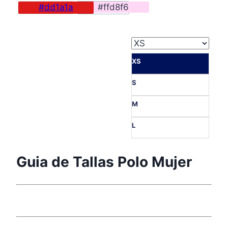
original
actual
#dd1a1a
#ffd8f6
era:
es:
59,00€.
49,90€.
XS
S
M
L
Guia de Tallas Polo Mujer