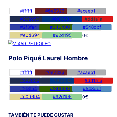
#ffffff
#6e2323
#acaeb1
#202d50
#003583
#dd1a1a
#2f3fa4
#346400
#548dbf
#e0d694
#92d195
45,00
€
Polo Piqué Laurel Hombre
#ffffff
#6e2323
#acaeb1
#202d50
#003583
#dd1a1a
#2f3fa4
#346400
#548dbf
#e0d694
#92d195
45,00
€
TAMBIÉN TE PUEDE GUSTAR