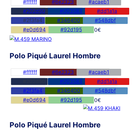
#ffffff
#6e2323
#acaeb1
#202d50
#003583
#dd1a1a
#2f3fa4
#346400
#548dbf
#e0d694
#92d195
45,00
€
Polo Piqué Laurel Hombre
#ffffff
#6e2323
#acaeb1
#202d50
#003583
#dd1a1a
#2f3fa4
#346400
#548dbf
#e0d694
#92d195
45,00
€
Polo Piqué Laurel Hombre