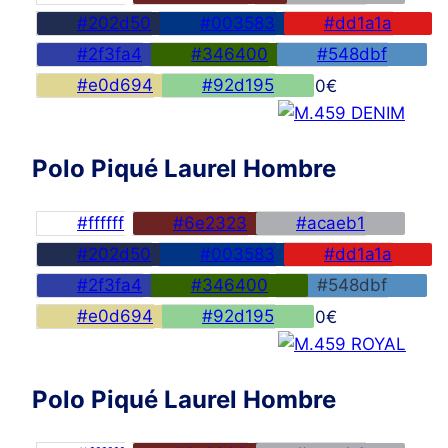
#202d50
#003583
#dd1a1a
#2f3fa4
#346400
#548dbf
#e0d694
#92d195
45,00
€
Polo Piqué Laurel Hombre
#ffffff
#6e2323
#acaeb1
#202d50
#003583
#dd1a1a
#2f3fa4
#346400
#548dbf
#e0d694
#92d195
45,00
€
Polo Piqué Laurel Hombre