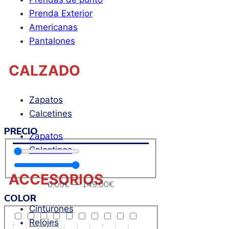
Prenda Exterior
Americanas
Pantalones
CALZADO
Zapatos
Calcetines
PRECIO
Zapatos
Calcetines
ACCESORIOS
6
,00€
—
149
,00€
COLOR
Cinturones
Relojes