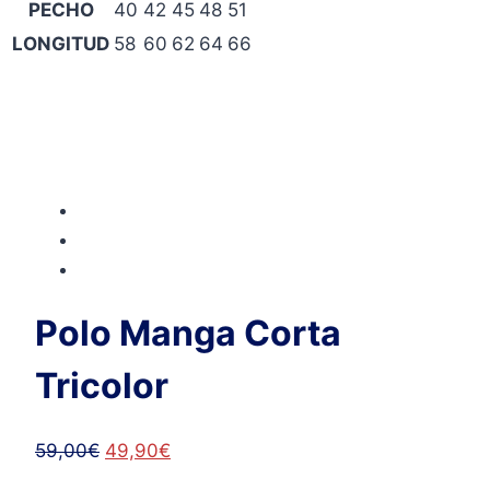
PECHO
40
42
45
48
51
LONGITUD
58
60
62
64
66
Polo Manga Corta
Tricolor
El
El
59,00
€
49,90
€
precio
precio