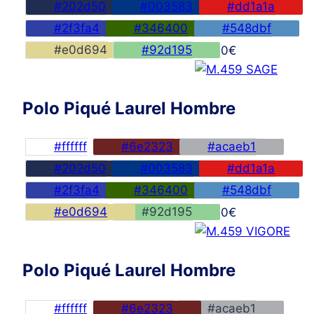
#202d50
#003583
#dd1a1a
#2f3fa4
#346400
#548dbf
#e0d694
#92d195
45,00
€
Polo Piqué Laurel Hombre
#ffffff
#6e2323
#acaeb1
#202d50
#003583
#dd1a1a
#2f3fa4
#346400
#548dbf
#e0d694
#92d195
45,00
€
Polo Piqué Laurel Hombre
#ffffff
#6e2323
#acaeb1