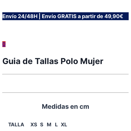
Saltar
Envío 24/48H | Envío GRATIS a partir de 49,90€
al
contenido
0
Guia de Tallas Polo Mujer
Medidas en cm
TALLA
XS
S
M
L
XL