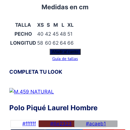
Medidas en cm
TALLA
XS
S
M
L
XL
PECHO
40
42
45
48
51
LONGITUD
58
60
62
64
66
Polo
Añadir al carrito
Guía de tallas
Manga
Corta
COMPLETA TU LOOK
Tricolor
cantidad
Polo Piqué Laurel Hombre
#ffffff
#6e2323
#acaeb1