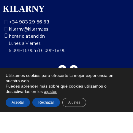
+34 983 29 56 63
kilarny@kilarny.es
horario atención
Lunes a Viernes
9:00h-15:00h /16:00h-18:00
Utilizamos cookies para ofrecerte la mejor experiencia en
nuestra web.
Guía de talla
Envíos
Cambios y devoluciones
FAQS
Puedes aprender más sobre qué cookies utilizamos o
desactivarlas en los
ajustes
.
Nuestras tiendas
Contáctanos
Grupo Seditex
Política de privacidad
Aviso legal
Aceptar
Rechazar
Ajustes
1