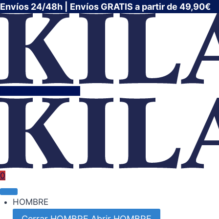
Saltar
Envíos 24/48h | Envíos GRATIS a partir de 49,90€
al
contenido
Instagram
Facebook
0
HOMBRE
Cerrar HOMBRE
Abrir HOMBRE