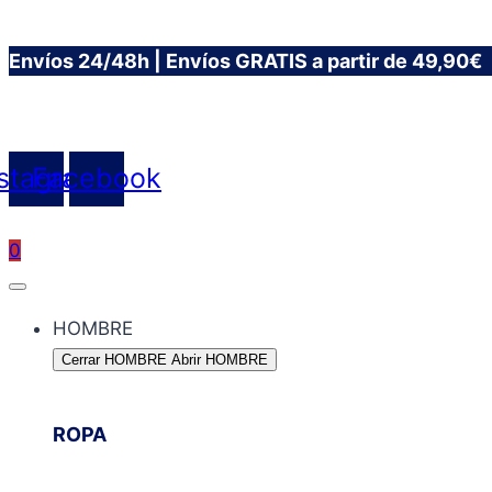
Saltar
Envíos 24/48h | Envíos GRATIS a partir de 49,90€
al
contenido
nstagram
Facebook
0
HOMBRE
Cerrar HOMBRE
Abrir HOMBRE
ROPA